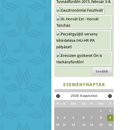
tovább
ESEMÉNYNAPTÁR
2026
Augusztus
H
K
Sze
Cs
P
Szo
V
1
2
3
4
5
6
7
8
9
10
11
12
13
14
15
16