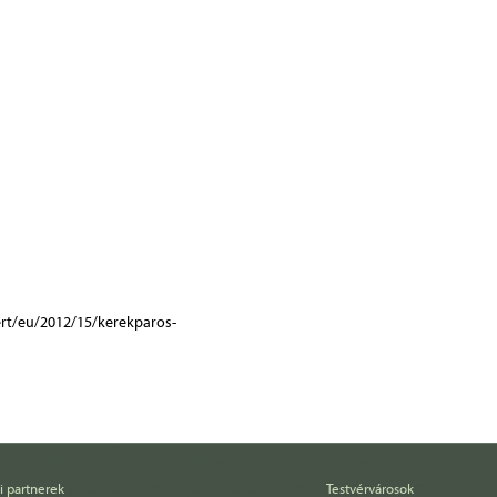
i partnerek
Testvérvárosok