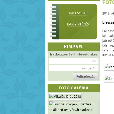
FOT
KAPCSOLAT
2013. o
Eressz
E-ÜGYINTÉZÉS
Lakossá
lakosai
játszó
környe
HÍRLEVÉL
teremte
Iratkozzon fel hírlevelünkre
illetve
név
e-mail cím
FOTÓ GALÉRIA