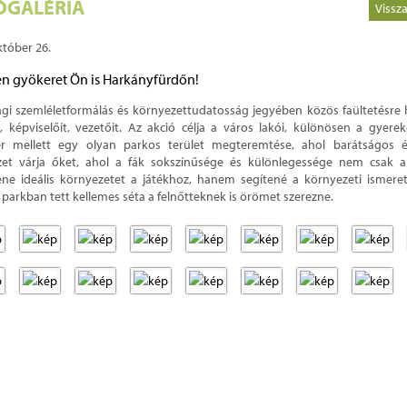
ÓGALÉRIA
Vissz
któber 26.
en gyökeret Ön is Harkányfürdőn!
gi szemléletformálás és környezettudatosság jegyében közös faültetésre 
t, képviselőit, vezetőit. Az akció célja a város lakói, különösen a gyer
tér mellett egy olyan parkos terület megteremtése, ahol barátságos 
zet várja őket, ahol a fák sokszínűsége és különlegessége nem csak 
ne ideális környezetet a játékhoz, hanem segítené a környezeti ismeret
 a parkban tett kellemes séta a felnőtteknek is örömet szerezne.