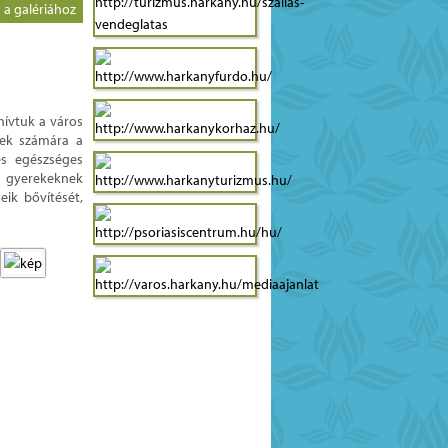
a a galériához
hívtuk a város
ekek számára a
és egészséges
a gyerekeknek
eik bővítését,