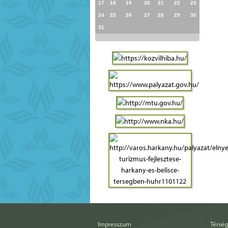
17
18
19
20
21
22
23
24
25
26
27
28
29
30
31
Impresszum
Térség