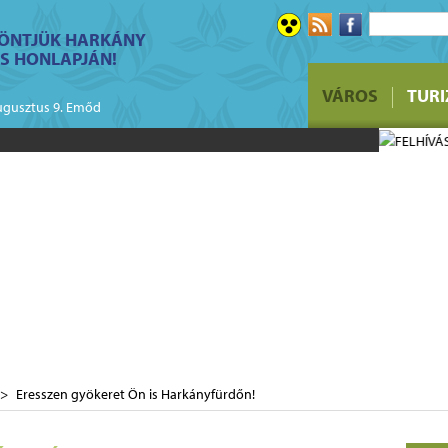
ÖNTJÜK HARKÁNY
S HONLAPJÁN!
FELHÍVÁS - Ő
VÁROS
TUR
üzletek bérlé
ugusztus 9. Emőd
Eresszen gyökeret Ön is Harkányfürdőn!