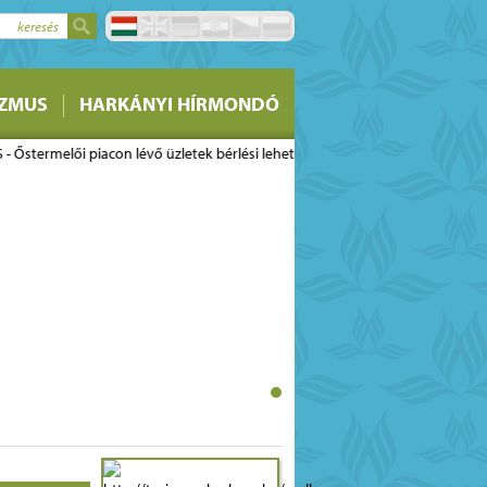
keresés
stermelői piacon lévő
IZMUS
HARKÁNYI HÍRMONDÓ
si lehetőségére