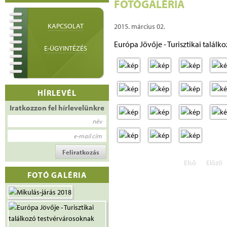
FOTÓGALÉRIA
KAPCSOLAT
2015. március 02.
Európa Jövője - Turisztikai talál
E-ÜGYINTÉZÉS
HÍRLEVÉL
Iratkozzon fel hírlevelünkre
név
e-mail cím
Első
Előző
FOTÓ GALÉRIA