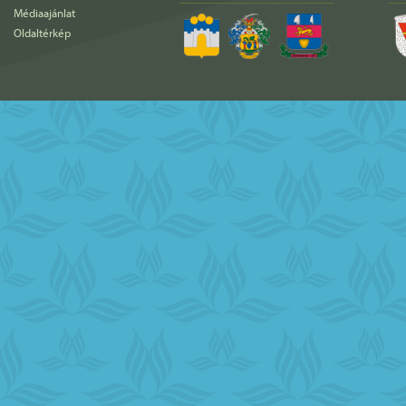
Médiaajánlat
Oldaltérkép