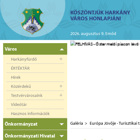
ий
KÖSZÖNTJÜK HARKÁNY
VÁROS HONLAPJÁN!
kányban az elektromos
2026. augusztus 9. Emőd
Város
Harkányfürdő
ÉRTÉKTÁR
Hírek
Közérdekű
Testvérvárosaink
Videótár
Hasznos információk
Galéria
Európa Jövője - Turisztikai
Önkormányzat
Önkormányzati Hivatal