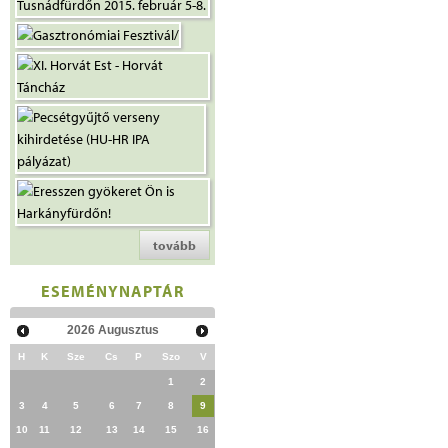
tovább
ESEMÉNYNAPTÁR
2026
Augusztus
H
K
Sze
Cs
P
Szo
V
1
2
3
4
5
6
7
8
9
10
11
12
13
14
15
16