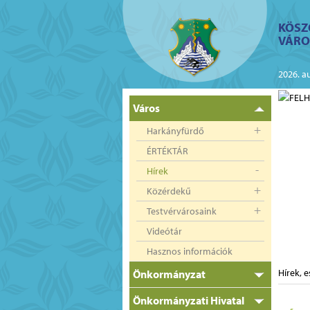
Magyar
English
Deutsch
Hrvatski
Čeština
Pусский
KÖSZ
VÁRO
Újra működik Harkányban az elektromos
autó töltőpont
2026. a
Város
Harkányfürdő
ÉRTÉKTÁR
Hírek
Közérdekű
Testvérvárosaink
Videótár
Hasznos információk
1
2
Hírek, 
Önkormányzat
Önkormányzati Hivatal