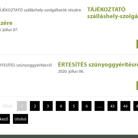
TÁJÉKOZTATÓ
szálláshely-szolgá
szére
. július 07.
ÉRTESÍTÉS szúnyoggyérítésr
2020. július 06.
Előző
1
2
3
4
5
6
…
43
44
kező
Utolsó