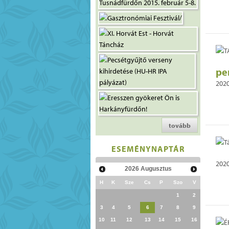
pe
2020
tovább
ESEMÉNYNAPTÁR
2020
2026
Augusztus
H
K
Sze
Cs
P
Szo
V
1
2
3
4
5
6
7
8
9
10
11
12
13
14
15
16