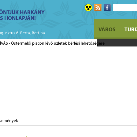
ÖNTJÜK HARKÁNY
S HONLAPJÁN!
FELHÍVÁS - Ő
VÁROS
TUR
üzletek bérlé
ugusztus 6. Berta, Bettina
események