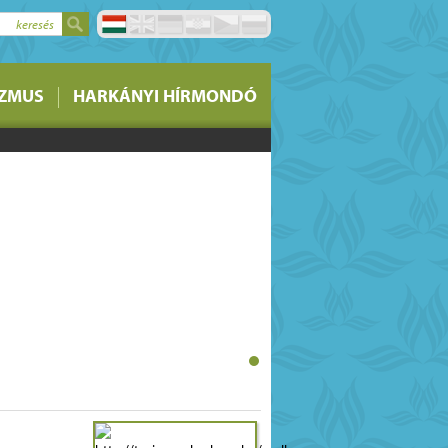
keresés
stermelői piacon lévő
IZMUS
HARKÁNYI HÍRMONDÓ
si lehetőségére