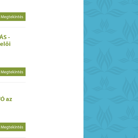
Megtekintés
ÁS -
elői
Megtekintés
Ó az
Megtekintés