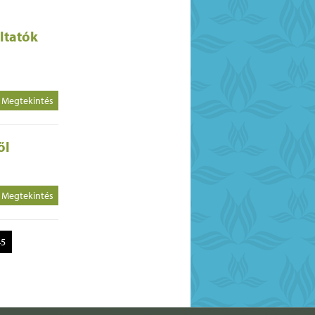
ltatók
Megtekintés
ől
Megtekintés
45