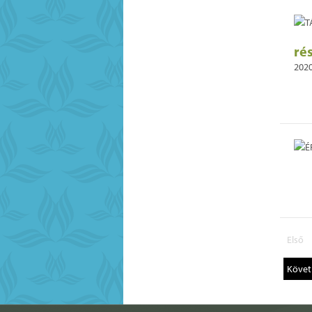
ré
2020
Első
Követ