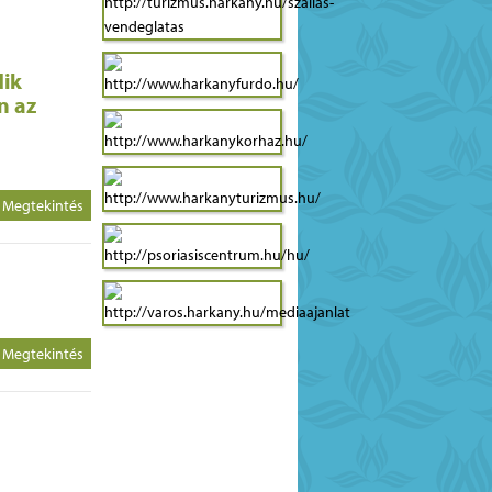
ik
n az
Megtekintés
Megtekintés