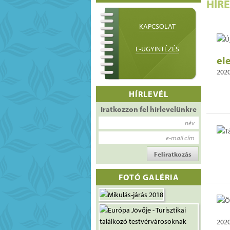
HÍR
KAPCSOLAT
E-ÜGYINTÉZÉS
el
2020
HÍRLEVÉL
Iratkozzon fel hírlevelünkre
név
e-mail cím
FOTÓ GALÉRIA
2020