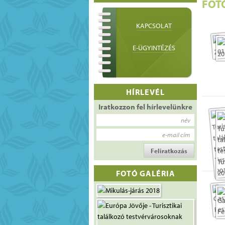
FOT
KAPCSOLAT
E-ÜGYINTÉZÉS
HÍRLEVÉL
Iratkozzon fel hírlevelünkre
név
e-mail cím
FOTÓ GALÉRIA