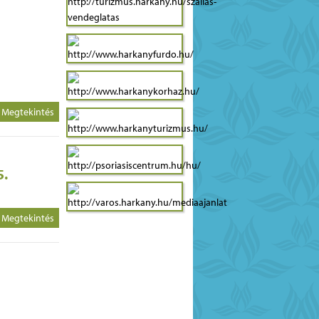
Megtekintés
5.
Megtekintés