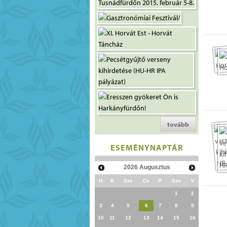
tovább
ESEMÉNYNAPTÁR
2026
Augusztus
H
K
Sze
Cs
P
Szo
V
1
2
3
4
5
6
7
8
9
10
11
12
13
14
15
16