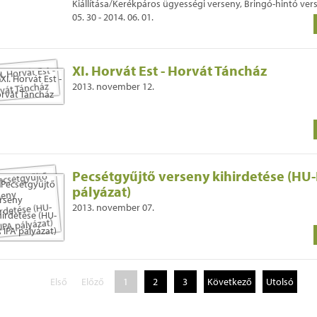
Kiállítása/Kerékpáros ügyességi verseny, Bringó-hintó ver
05. 30 - 2014. 06. 01.
XI. Horvát Est - Horvát Táncház
2013. november 12.
Pecsétgyűjtő verseny kihirdetése (HU
pályázat)
2013. november 07.
Első
Előző
1
2
3
Következő
Utolsó