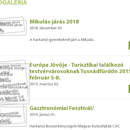
ÓGALÉRIA
Mikulás-járás 2018
2018. december 05.
A harkányi gyerekeknél járt a Mikulás.
Európa Jövője - Turisztikai találkozó
testvérvárosoknak Tusnádfürdőn 201
február 5-8.
2015. március 02.
Gasztronómiai Fesztivál/
2014. június 01.
Harkányi Boszorkányságok/Magyar Kutyafajták CAC