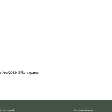
i partnerek
Testvérvárosok