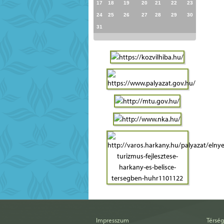
17
18
19
20
21
22
23
24
25
26
27
28
29
30
31
Impresszum
Térség