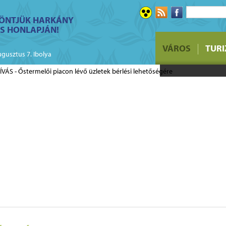
ÖNTJÜK HARKÁNY
S HONLAPJÁN!
FELHÍVÁS - Ő
VÁROS
TUR
üzletek bérlé
ugusztus 7. Ibolya