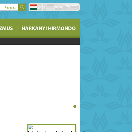
keresés
stermelői piacon lévő
IZMUS
HARKÁNYI HÍRMONDÓ
si lehetőségére