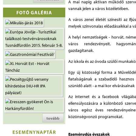
A mai napig aktívan működő szerve
vannak jelen a város közéletében.
FOTÓ GALÉRIA
A város zenei életét színesíti az If
melyek színvonalas előadásaikkal a vár
A helyi nemzetiségek - horvát, német
város rendezvényeit, hagyomány
gazdagítanak.
Az iskola és az óvoda szülői munkaköz
Egy új közösségi forma a Művelődés
fiatalságának a szabadidő hasznos e
szünidő alatt - a mai kor elvárásainak 
Az internet és a facebook világába
ellensúlyozására a különböző szerve
város egész éves rendezvényeinek
közönségvonzó programokat.
tovább
ESEMÉNYNAPTÁR
Eseménydús évszakok