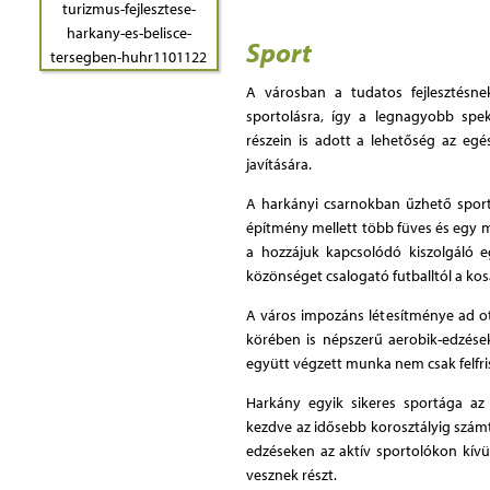
Sport
A városban a tudatos fejlesztésne
sportolásra, így a legnagyobb spe
részein is adott a lehetőség az egé
javítására.
A harkányi csarnokban űzhető sport
építmény mellett több füves és egy mű
a hozzájuk kapcsolódó kiszolgáló 
közönséget csalogató futballtól a ko
A város impozáns létesítménye ad o
körében is népszerű aerobik-edzések
együtt végzett munka nem csak felfris
Harkány egyik sikeres sportága az 
kezdve az idősebb korosztályig számt
edzéseken az aktív sportolókon kívü
vesznek részt.