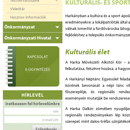
Testvérvárosaink
KULTURÁLIS- ÉS SPOR
Videótár
Harkányban a kultúra és a sport ápol
Hasznos információk
eredményekre: a lokálpatrióták által
Önkormányzat
válnak ismertté a fürdővárosba látog
fejlődéshez a település önkormányzat
Önkormányzati Hivatal
Kulturális élet
KAPCSOLAT
A Harka Művészeti Alkotói Kör – ame
felkutatása, felszínre hozása, a hagy
E-ÜGYINTÉZÉS
A Harkányi Néptánc Egyesület feladat
körének bevonását a népi tánc vi
főszereplője, és regionális rende
HÍRLEVÉL
eseményein mutatják be rendszerese
Iratkozzon fel hírlevelünkre
A Harka Dalkör zömében nyugdíjaso
név
regionális rendezvényeken lép kö
e-mail cím
szerepel, mint dalos-tréfás színjátéko