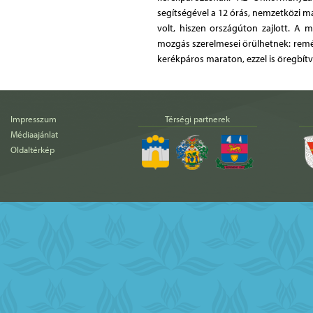
segítségével a 12 órás, nemzetközi m
volt, hiszen országúton zajlott. A 
mozgás szerelmesei örülhetnek: remé
kerékpáros maraton, ezzel is öregbítv
Impresszum
Térségi partnerek
Médiaajánlat
Oldaltérkép