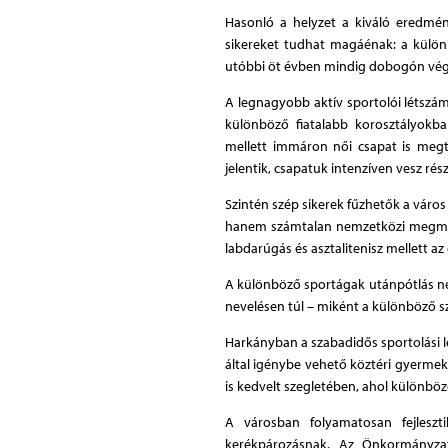
Hasonló a helyzet a kiváló eredmén
sikereket tudhat magáénak: a külön
utóbbi öt évben mindig dobogón vége
A legnagyobb aktív sportolói létszám
különböző fiatalabb korosztályokba
mellett immáron női csapat is megta
jelentik, csapatuk intenzíven vesz ré
Szintén szép sikerek fűzhetők a váro
hanem számtalan nemzetközi megmére
labdarúgás és asztalitenisz mellett az
A különböző sportágak utánpótlás nev
nevelésen túl – miként a különböző sz
Harkányban a szabadidős sportolási l
által igénybe vehető köztéri gyermek- é
is kedvelt szegletében, ahol különböző
A városban folyamatosan fejles
kerékpározásnak. Az Önkormányza