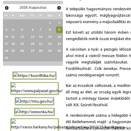
2026
Augusztus
A település hagyományos rendezvény
lakossága együtt, máglyagyújtással
H
K
Sze
Cs
P
Szo
V
népszerű esemény a májusfaállítás és
1
2
3
4
5
6
7
8
9
Ezt követi az utóbbi három évben m
10
11
12
13
14
15
16
vengédlátók mérik össze erejüket étel
17
18
19
20
21
22
23
A városban a nyár a pezsgés időszak
24
25
26
27
28
29
30
ahol mind a vízéről messze földön h
31
vágyók megtalálják számításukat.
Fürdőfesztivál: Csík zenekar, Pres
számú vendégsereget vonzott.
Bár az évszakok változnak, a medite
áll meg az élet, az ország egyik l
tartott a mintegy tízezer érdeklőd
vált XIX. Szüreti fesztivál.
A rendezvények száma a hidegebb i
élő Betlehemmel, majd - a hagyomán
óévbúcsúztató szilveszteri bálokat kö