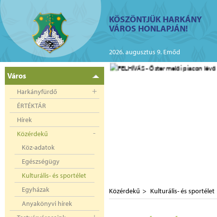
ий
KÖSZÖNTJÜK HARKÁNY
VÁROS HONLAPJÁN!
kányban az elektromos
2026. augusztus 9. Emőd
Város
Harkányfürdő
ÉRTÉKTÁR
Hírek
Közérdekű
Köz-adatok
Egészségügy
Kulturális- és sportélet
Egyházak
Közérdekű
Kulturális- és sportélet
Anyakönyvi hírek