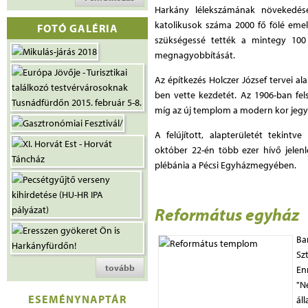
Harkány lélekszámának növekedés
katolikusok száma 2000 fő fölé emel
FOTÓ GALÉRIA
szükségessé tették a mintegy 100
megnagyobbítását.
Az építkezés Holczer József tervei a
ben vette kezdetét. Az 1906-ban fel
míg az új templom a modern kor jegye
A felújított, alapterületét tekint
október 22-én több ezer hívő jelenl
plébánia a Pécsi Egyházmegyében.
Református egyház
Ba
Sz
tovább
En
"N
ESEMÉNYNAPTÁR
ál