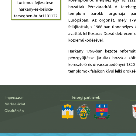
kőtemplomot, melyhez egy 18. száza
hozattak Pécsváradról. A tereheg
templom barokk orgonája pár
Európában. Az orgonát, mely 179
felújították, s 1988-ban ünnepélyes 
avatták fel Kosaras Dezső debrecen
közreműködésével.
Harkány 1798-ban kezdte reformát
pénzgyűjtéssel járultak hozzá a köl
keresztelő és úrvacsoraedényei 1820-
templomok falaikon kívül lelki öröksé
Impresszum
Térségi partnerek
Médiaajánlat
Oldaltérkép