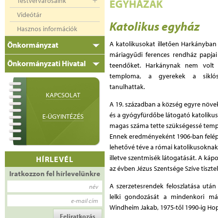
Testvérvárosaink
EGYHÁZAK
Videótár
Katolikus egyház
Hasznos információk
A katolikusokat illetően Harkányban
Önkormányzat
máriagyűdi ferences rendház papjai l
Önkormányzati Hivatal
teendőket. Harkánynak nem volt k
temploma, a gyerekek a siklósi
tanulhattak.
KAPCSOLAT
A 19. században a község egyre növe
és a gyógyfürdőbe látogató katoliku
E-ÜGYINTÉZÉS
magas száma tette szükségessé temp
Ennek eredményeként 1906-ban felépü
lehetővé téve a római katolikusoknak
illetve szentmisék látogatását. A k
HÍRLEVÉL
az évben Jézus Szentsége Szíve tisztel
Iratkozzon fel hírlevelünkre
A szerzetesrendek feloszlatása után
név
lelki gondozását a mindenkori má
e-mail cím
Windheim Jakab, 1975-től 1990-ig Ho