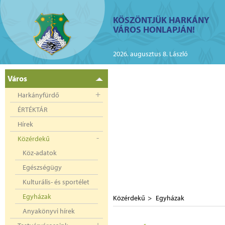
ий
KÖSZÖNTJÜK HARKÁNY
VÁROS HONLAPJÁN!
kányban az elektromos
2026. augusztus 8. László
Város
Harkányfürdő
ÉRTÉKTÁR
Hírek
Közérdekű
Köz-adatok
Egészségügy
Kulturális- és sportélet
Egyházak
Közérdekű
Egyházak
Anyakönyvi hírek