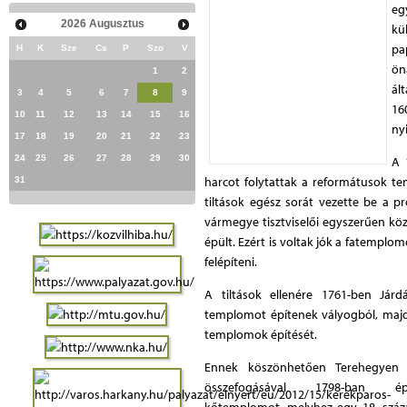
eg
2026
Augusztus
kü
pa
H
K
Sze
Cs
P
Szo
V
ön
1
2
ál
3
4
5
6
7
8
9
16
10
11
12
13
14
15
16
ny
17
18
19
20
21
22
23
24
25
26
27
28
29
30
A 
harcot folytattak a reformátusok te
31
tiltások egész sorát vezette be a pr
vármegye tisztviselői egyszerűen kö
épült. Ezért is voltak jók a fatemplo
felépíteni.
A tiltások ellenére 1761-ben Járd
templomot építenek vályogból, majd I
templomok építését.
Ennek köszönhetően Terehegyen
összefogásával 1798-ban ép