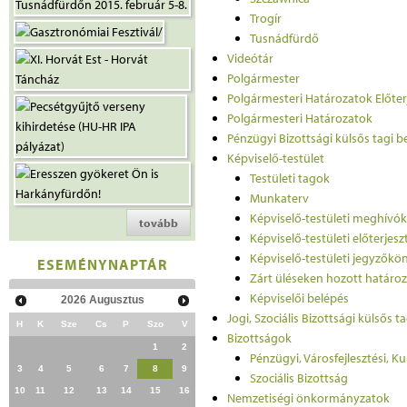
Trogír
Tusnádfürdő
Videótár
Polgármester
Polgármesteri Határozatok Előter
Polgármesteri Határozatok
Pénzügyi Bizottsági külsős tagi b
Képviselő-testület
Testületi tagok
Munkaterv
Képviselő-testületi meghívók
tovább
Képviselő-testületi előterjes
Képviselő-testületi jegyzőkö
ESEMÉNYNAPTÁR
Zárt üléseken hozott határo
Képviselői belépés
2026
Augusztus
Jogi, Szociális Bizottsági külsős t
H
K
Sze
Cs
P
Szo
V
Bizottságok
1
2
Pénzügyi, Városfejlesztési, K
3
4
5
6
7
8
9
Szociális Bizottság
10
11
12
13
14
15
16
Nemzetiségi önkormányzatok