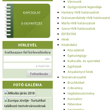
Városunk
Gyógyvizünk legendája
Harkány HVB határozatok
KAPCSOLAT
Drávaszerdahely HVB határozato
Márfa HVB határozatok
E-ÜGYINTÉZÉS
Szava HVB határozatok
ÉRTÉKTÁR
Hírek
HÍRLEVÉL
Közérdekű
Köz-adatok
Iratkozzon fel hírlevelünkre
Egészségügy
név
Kulturális- és sportélet
e-mail cím
Egyházak
Anyakönyvi hírek
Testvérvárosaink
Bruchköbel
FOTÓ GALÉRIA
Crikvenica
Hajdúböszörmény
Kurcsatov
Péterréve
Szczawnica