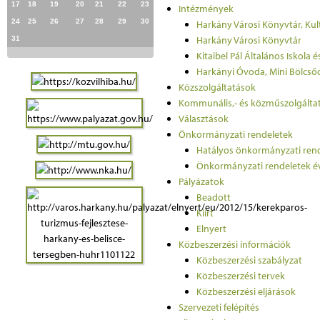
17
18
19
20
21
22
23
Intézmények
24
25
26
27
28
29
30
Harkány Városi Könyvtár, Kul
Harkány Városi Könyvtár
31
Kitaibel Pál Általános Iskola 
Harkányi Óvoda, Mini Bölcső
Közszolgáltatások
Kommunális,- és közműszolgálta
Választások
Önkormányzati rendeletek
Hatályos önkormányzati ren
Önkormányzati rendeletek év
Pályázatok
Beadott
Kiírt
Elnyert
Közbeszerzési információk
Közbeszerzési szabályzat
Közbeszerzési tervek
Közbeszerzési eljárások
Szervezeti felépítés