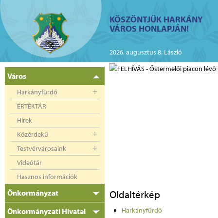
ий
KÖSZÖNTJÜK HARKÁNY
VÁROS HONLAPJÁN!
kányban az elektromos
2026. augusztus 8. László
Város
Harkányfürdő
ÉRTÉKTÁR
Hírek
Közérdekű
Testvérvárosaink
Videótár
Hasznos információk
Önkormányzat
Oldaltérkép
Harkányfürdő
Önkormányzati Hivatal