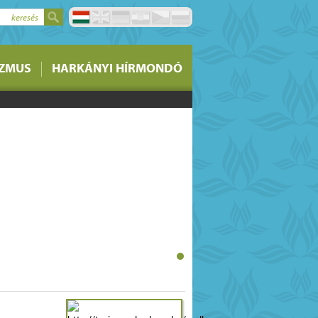
keresés
stermelői piacon lévő
IZMUS
HARKÁNYI HÍRMONDÓ
si lehetőségére