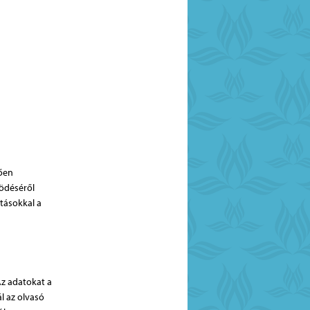
ően
ödéséről
atásokkal a
Az adatokat a
ál az olvasó