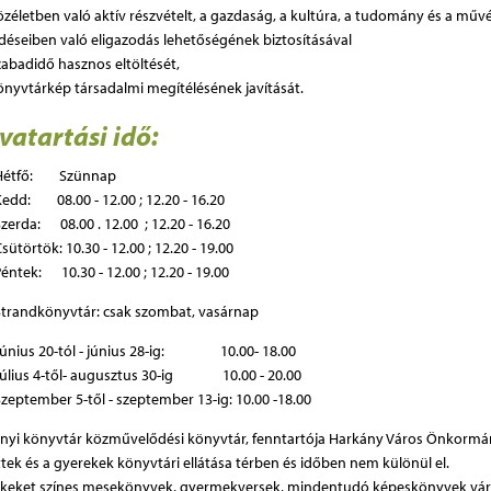
özéletben való aktív részvételt, a gazdaság, a kultúra, a tudomány és a műv
déseiben való eligazodás lehetőségének biztosításával
zabadidő hasznos eltöltését,
önyvtárkép társadalmi megítélésének javítását.
vatartási idő:
Hétfő: Szünnap
Kedd: 08.00 - 12.00 ; 12.20 - 16.20
zerda: 08.00 . 12.00 ; 12.20 - 16.20
sütörtök: 10.30 - 12.00 ; 12.20 - 19.00
éntek: 10.30 - 12.00 ; 12.20 - 19.00
Strandkönyvtár: csak szombat, vasárnap
Június 20-tól - június 28-ig: 10.00- 18.00
Július 4-től- augusztus 30-ig 10.00 - 20.00
zeptember 5-től - szeptember 13-ig: 10.00 -18.00
nyi könyvtár közművelődési könyvtár, fenntartója Harkány Város Önkormá
ttek és a gyerekek könyvtári ellátása térben és időben nem különül el.
keket színes mesekönyvek, gyermekversek, mindentudó képeskönyvek várj