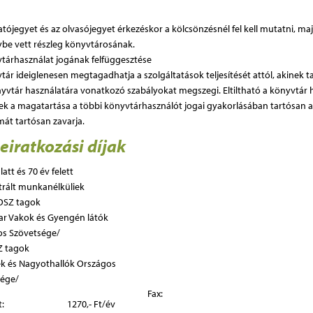
atójegyet és az olvasójegyet érkezéskor a kölcsönzésnél fel kell mutatni, majd
ybe vett részleg könyvtárosának.
tárhasználat jogának felfüggesztése
tár ideiglenesen megtagadhatja a szolgáltatások teljesítését attól, akinek t
könyvtár használatára vonatkozó szabályokat megszegi. Eltiltható a könyvtár 
nek a magatartása a többi könyvtárhasználót jogai gyakorlásában tartósan 
át tartósan zavarja.
eiratkozási díjak
att és 70 év felett
rált munkanélküliek
SZ tagok
r Vakok és Gyengén látók
os Szövetsége/
 tagok
k és Nagyothallók Országos
sége/
Fax:
őtt: 1270,- Ft/év