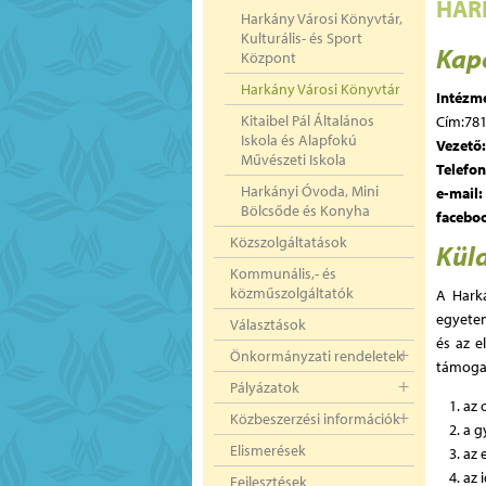
HAR
Harkány Városi Könyvtár,
Kulturális- és Sport
Kapc
Központ
Harkány Városi Könyvtár
Intézm
Kitaibel Pál Általános
Cím:781
Iskola és Alapfokú
Vezető
Művészeti Iskola
Telefon
Harkányi Óvoda, Mini
e-mail:
Bölcsőde és Konyha
facebo
Közszolgáltatások
Küld
Kommunális,- és
közműszolgáltatók
A Harká
egyetem
Választások
és az 
Önkormányzati rendeletek
támogat
Pályázatok
az 
Közbeszerzési információk
a g
Elismerések
az 
az 
Fejlesztések