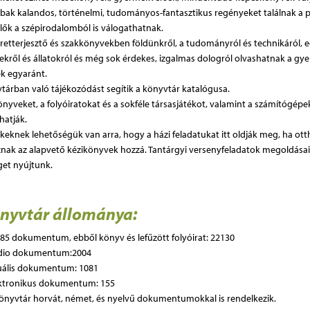
ak kalandos, történelmi, tudományos-fantasztikus regényeket találnak a 
lők a szépirodalomból is válogathatnak.
retterjesztő és szakkönyvekben földünkről, a tudományról és technikáról, 
kről és állatokról és még sok érdekes, izgalmas dologról olvashatnak a gye
ek egyaránt.
tárban való tájékozódást segítik a könyvtár katalógusa.
önyveket, a folyóiratokat és a sokféle társasjátékot, valamint a számítógép
hatják.
keknek lehetőségük van arra, hogy a házi feladatukat itt oldják meg, ha ot
nak az alapvető kézikönyvek hozzá. Tantárgyi versenyfeladatok megoldásai
get nyújtunk.
önyvtár állománya:
85 dokumentum, ebből könyv és lefűzött folyóirat: 22130
dio dokumentum:2004
uális dokumentum: 1081
ktronikus dokumentum: 155
önyvtár horvát, német, és nyelvű dokumentumokkal is rendelkezik.