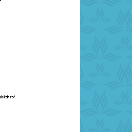
l.
ruházható.