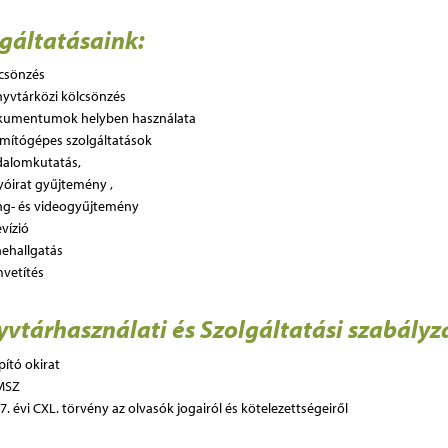
lgáltatásaink:
csönzés
yvtárközi kölcsönzés
umentumok helyben használata
mítógépes szolgáltatások
dalomkutatás,
yóirat gyűjtemény ,
g- és videogyűjtemény
evízió
ehallgatás
mvetítés
vtárhasználati és Szolgáltatási szabályz
pító okirat
MSZ
7. évi CXL. törvény az olvasók jogairól és kötelezettségeiről