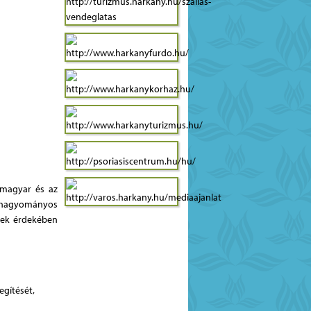
 magyar és az
a hagyományos
nek érdekében
egítését,