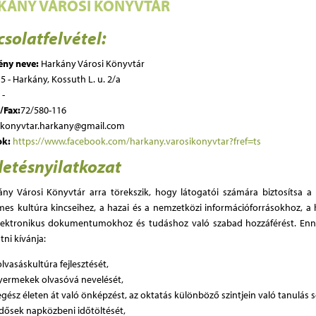
KÁNY VÁROSI KÖNYVTÁR
solatfelvétel:
ény neve:
Harkány Városi Könyvtár
5 - Harkány, Kossuth L. u. 2/a
:
-
/Fax:
72/580-116
konyvtar.harkany@gmail.com
ok:
https://www.facebook.com/harkany.varosikonyvtar?fref=ts
etésnyilatkozat
ny Városi Könyvtár arra törekszik, hogy látogatói számára biztosítsa a
es kultúra kincseihez, a hazai és a nemzetközi információforrásokhoz, 
elektronikus dokumentumokhoz és tudáshoz való szabad hozzáférést. En
ni kívánja:
olvasáskultúra fejlesztését,
yermekek olvasóvá nevelését,
egész életen át való önképzést, az oktatás különböző szintjein való tanulás s
idősek napközbeni időtöltését,