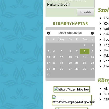
Szo
tovább
Köl
ESEMÉNYNAPTÁR
Kön
Dok
2026
Augusztus
Szá
Iro
H
K
Sze
Cs
P
Szo
V
Fol
1
2
Han
3
4
5
6
7
8
9
Tel
10
11
12
13
14
15
16
Zen
17
18
19
20
21
22
23
Fil
24
25
26
27
28
29
30
31
Köny
Ala
SZ
199