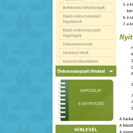
a k
Befektetési lehetőségek
kér
Eladó önkormányzati
a s
ingatlanok
a k
Eladó önkormányzati
Nyit
ingóságok
Dokumentumtár
Harkányi Hírek
S
Katasztrófavédelem
C
Önkormányzati Hivatal
P
KAPCSOLAT
E-ÜGYINTÉZÉS
S
A harká
A felnő
HÍRLEVÉL
A gyere