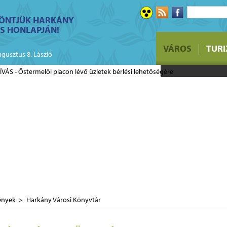
ÖNTJÜK HARKÁNY
S HONLAPJÁN!
FELHÍVÁS - Ő
VÁROS
TUR
üzletek bérlé
ugusztus 8. László
ények
Harkány Városi Könyvtár