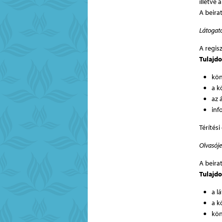
illetve 
A beira
Látogat
A regis
Tulajdo
kön
a k
az 
inf
Térítési
Olvasój
A beira
Tulajdo
a l
a k
kön