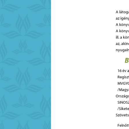
A látog
az igén
A könyv
A könyv
ill. a 
az, aki
nyugalm
B
16 év al
Regiszt
MVGYO
/Magya
Ország
SINOSZ
/Sikete
Szövet
Feln