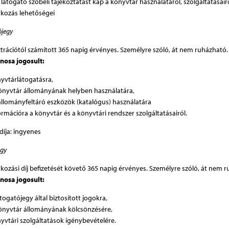
a látogató szóbeli tájékoztatást kap a könyvtár használatáról, szolgáltatásairó
tkozás lehetőségei
ójegy
ztrációtól számított 365 napig érvényes. Személyre szóló, át nem ruházható.
nosa jogosult:
yvtárlátogatásra,
önyvtár állományának helyben használatára,
állományfeltáró eszközök (katalógus) használatára
ormációra a könyvtár és a könyvtári rendszer szolgáltatásairól.
 díja: ingyenes
egy
tkozási díj befizetését követő 365 napig érvényes. Személyre szóló, át nem 
nosa jogosult:
átogatójegy által biztosított jogokra,
önyvtár állományának kölcsönzésére,
yvtári szolgáltatások igénybevételére.