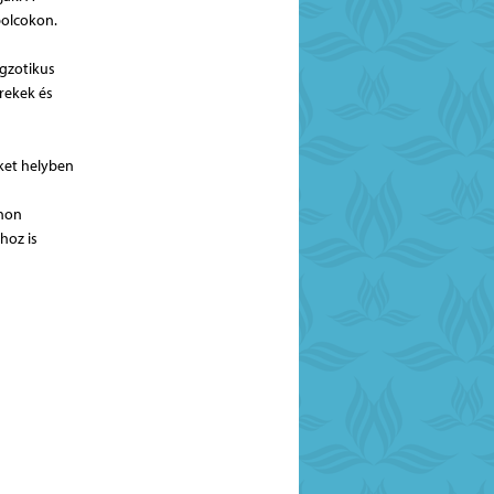
polcokon.
egzotikus
rekek és
eket helyben
thon
hoz is