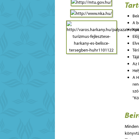
Tar
Bei
A b
Köl
Elő
Elv
Térí
Táj
Az 
He
A H
ren
szó
"Kö
Bei
Minden 
könyvtá