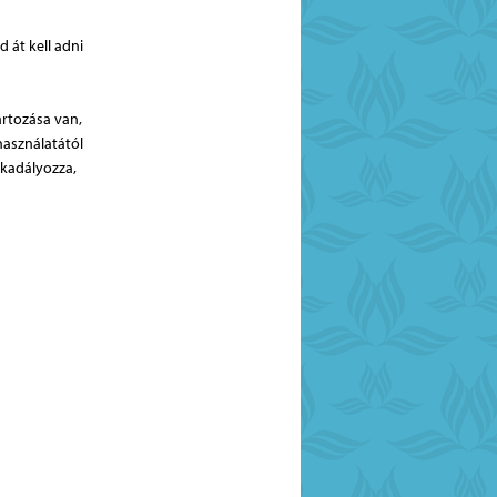
 át kell adni
artozása van,
használatától
akadályozza,