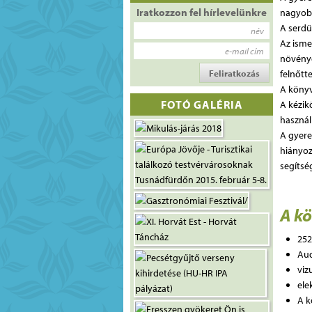
Iratkozzon fel hírlevelünkre
nagyobb
A serdü
név
Az isme
e-mail cím
növénye
felnőtt
A könyv
FOTÓ GALÉRIA
A kézik
használ
A gyere
hiányoz
segítsé
A k
252
Au
viz
ele
A k