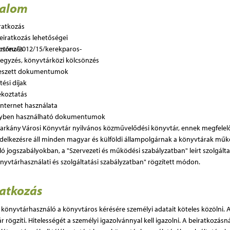
talom
ratkozás
eiratkozás lehetőségei
csönzés
jegyzés, könyvtárközi kölcsönzés
eszett dokumentumok
tési díjak
ékoztatás
Internet használata
lyben használható dokumentumok
arkány Városi Könyvtár nyilvános közművelődési könyvtár, ennek megfelel
delkezésre áll minden magyar és külföldi állampolgárnak a könyvtárak műk
ló jogszabályokban, a "Szervezeti és működési szabályzatban" leírt szolgált
nyvtárhasználati és szolgáltatási szabályzatban" rögzített módon.
ratkozás
könyvtárhasználó a könyvtáros kérésére személyi adatait köteles közölni. 
r rögzíti. Hitelességét a személyi igazolvánnyal kell igazolni. A beiratkozásn