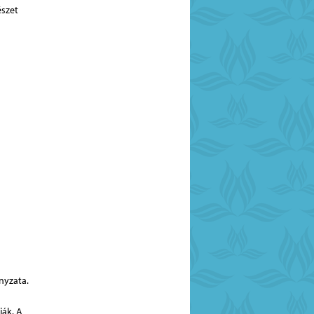
észet
nyzata.
ák. A