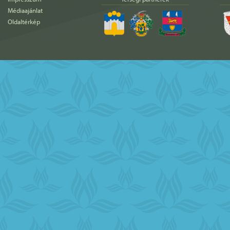
Médiaajánlat
Oldaltérkép