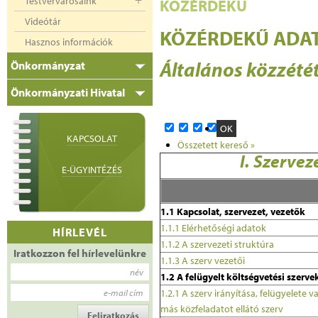
Testvérvárosaink
KÖZÉRDEKŰ
Videótár
KÖZÉRDEKŰ ADAT
Hasznos információk
Általános közzététe
Önkormányzat
Önkormányzati Hivatal
KAPCSOLAT
Összetett kereső »
I. Szervez
E-ÜGYINTÉZÉS
1.1 Kapcsolat, szervezet, vezetők
1.1.1 Elérhetőségi adatok
HÍRLEVÉL
1.1.2 A szervezeti struktúra
Iratkozzon fel hírlevelünkre
1.1.3 A szerv vezetői
név
1.2 A felügyelt költségvetési szerve
e-mail cím
1.2.1 A szerv irányítása, felügyelete
más közfeladatot ellátó szerv