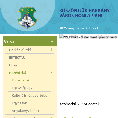
ий
KÖSZÖNTJÜK HARKÁNY
VÁROS HONLAPJÁN!
kányban az elektromos
2026. augusztus 9. Emőd
Város
Harkányfürdő
ÉRTÉKTÁR
Hírek
Közérdekű
Köz-adatok
Egészségügy
Kulturális- és sportélet
Egyházak
Közérdekű
Köz-adatok
Anyakönyvi hírek