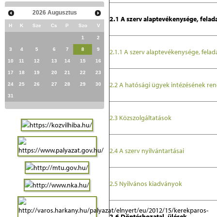
2026
Augusztus
2.1 A szerv alaptevékenysége, felad
H
K
Sze
Cs
P
Szo
V
1
2
3
4
5
6
7
8
9
2.1.1 A szerv alaptevékenysége, felad
10
11
12
13
14
15
16
17
18
19
20
21
22
23
2.2 A hatósági ügyek intézésének ren
24
25
26
27
28
29
30
31
2.3 Közszolgáltatások
2.4 A szerv nyilvántartásai
2.5 Nyilvános kiadványok
2.6 Döntéshozatal, ülések