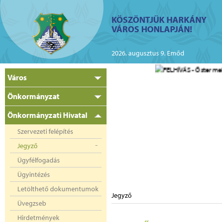
ий
KÖSZÖNTJÜK HARKÁNY
VÁROS HONLAPJÁN!
kányban az elektromos
2026. augusztus 9. Emőd
Város
Önkormányzat
Önkormányzati Hivatal
Szervezeti felépítés
Jegyző
Ügyfélfogadás
Ügyintézés
Letölthető dokumentumok
Jegyző
Üvegzseb
Hirdetmények