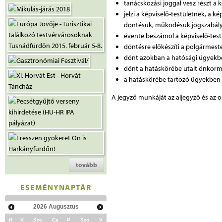
tanácskozási joggal vesz részt a k
jelzi a képviselő-testületnek, a k
döntésük, működésük jogszabály
évente beszámol a képviselő-test
döntésre előkészíti a polgármest
dönt azokban a hatósági ügyekbe
dönt a hatáskörébe utalt önkor
a hatáskörébe tartozó ügyekben 
A jegyző munkáját az aljegyző és az o
tovább
ESEMÉNYNAPTÁR
2026
Augusztus
H
K
Sze
Cs
P
Szo
V