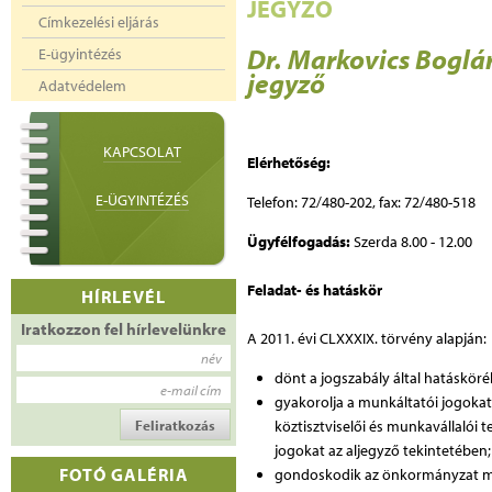
JEGYZŐ
Címkezelési eljárás
Dr. Markovics Boglá
E-ügyintézés
jegyző
Adatvédelem
KAPCSOLAT
Elérhetőség:
E-ÜGYINTÉZÉS
Telefon: 72/480-202, fax: 72/480-518
Ügyfélfogadás:
Szerda 8.00 - 12.00
Feladat- és hatáskör
HÍRLEVÉL
Iratkozzon fel hírlevelünkre
A 2011. évi CLXXXIX. törvény alapján:
név
dönt a jogszabály által hatáskör
e-mail cím
gyakorolja a munkáltatói jogokat
köztisztviselői és munkavállalói
jogokat az aljegyző tekintetében;
FOTÓ GALÉRIA
gondoskodik az önkormányzat műk