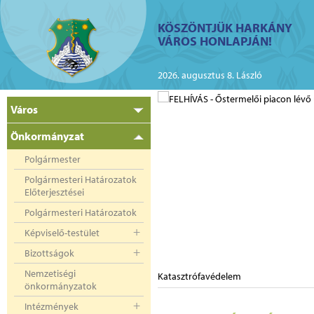
ий
KÖSZÖNTJÜK HARKÁNY
VÁROS HONLAPJÁN!
2026. augusztus 8. László
Város
Önkormányzat
Polgármester
Polgármesteri Határozatok
Előterjesztései
Polgármesteri Határozatok
Képviselő-testület
Bizottságok
Nemzetiségi
Katasztrófavédelem
önkormányzatok
Intézmények