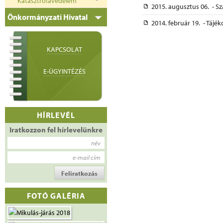
Katasztrófavédelem
2015. augusztus 06. - S
Önkormányzati Hivatal
2014. február 19. - Táj
KAPCSOLAT
E-ÜGYINTÉZÉS
HÍRLEVÉL
Iratkozzon fel hírlevelünkre
név
e-mail cím
FOTÓ GALÉRIA