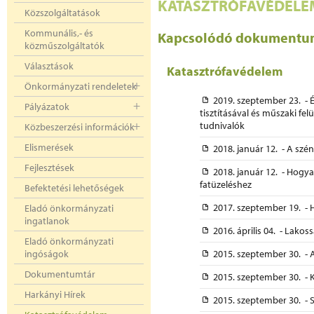
KATASZTRÓFAVÉDELE
Közszolgáltatások
Kommunális,- és
Kapcsolódó dokument
közműszolgáltatók
Választások
Katasztrófavédelem
Önkormányzati rendeletek
2019. szeptember 23. - 
Pályázatok
tisztításával és műszaki fel
tudnivalók
Közbeszerzési információk
Elismerések
2018. január 12. - A s
Fejlesztések
2018. január 12. - Hogy
fatüzeléshez
Befektetési lehetőségek
2017. szeptember 19. -
Eladó önkormányzati
ingatlanok
2016. április 04. - Lako
Eladó önkormányzati
ingóságok
2015. szeptember 30. - 
Dokumentumtár
2015. szeptember 30. - K
Harkányi Hírek
2015. szeptember 30. - 