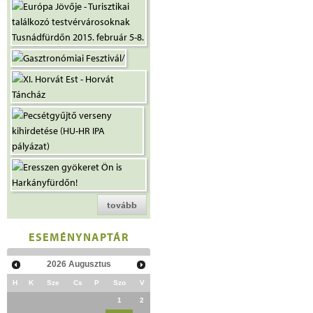
tovább
ESEMÉNYNAPTÁR
2026
Augusztus
H
K
Sze
Cs
P
Szo
V
1
2