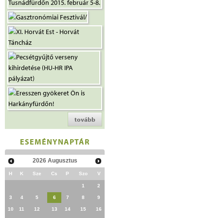
tovább
ESEMÉNYNAPTÁR
2026
Augusztus
H
K
Sze
Cs
P
Szo
V
1
2
3
4
5
6
7
8
9
10
11
12
13
14
15
16