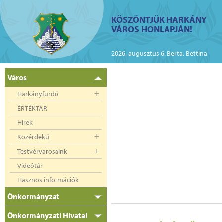
ий
KÖSZÖNTJÜK HARKÁNY
VÁROS HONLAPJÁN!
kányban az elektromos
2026. augusztus 6. Berta, Bettina
Város
Harkányfürdő
ÉRTÉKTÁR
Hírek
Közérdekű
Testvérvárosaink
Videótár
Hasznos információk
Önkormányzat
Önkormányzati Hivatal