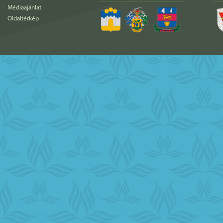
Médiaajánlat
Oldaltérkép