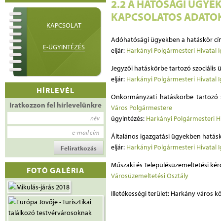
2.2 A HATÓSÁGI ÜGYE
KAPCSOLATOS ADATO
KAPCSOLAT
Adóhatósági ügyekben a hatáskör cí
E-ÜGYINTÉZÉS
eljár:
Harkányi Polgármesteri Hivatal 
Jegyzői hatáskörbe tartozó szociális 
eljár:
Harkányi Polgármesteri Hivatal 
HÍRLEVÉL
Önkormányzati hatáskörbe tartozó s
Iratkozzon fel hírlevelünkre
Város Polgármestere
név
ügyintézés:
Harkányi Polgármesteri Hi
e-mail cím
Általános igazgatási ügyekben hatásk
eljár:
Harkányi Polgármesteri Hivatal 
Műszaki és Településüzemeltetési kér
FOTÓ GALÉRIA
Városüzemeltetési Osztály
Illetékességi terület: Harkány város k