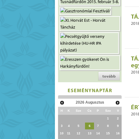
TÁ
2018
TÁ
eg
2018
tovább
ESEMÉNYNAPTÁR
2026
Augusztus
ÉR
H
K
Sze
Cs
P
Szo
V
2018
1
2
3
4
5
6
7
8
9
10
11
12
13
14
15
16