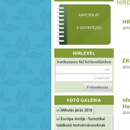
HIR
KAPCSOLAT
HI
E-ÜGYINTÉZÉS
2018
HÍRLEVÉL
ÉR
Iratkozzon fel hírlevelünkre
2018
név
e-mail cím
Id
FOTÓ GALÉRIA
Har
2018