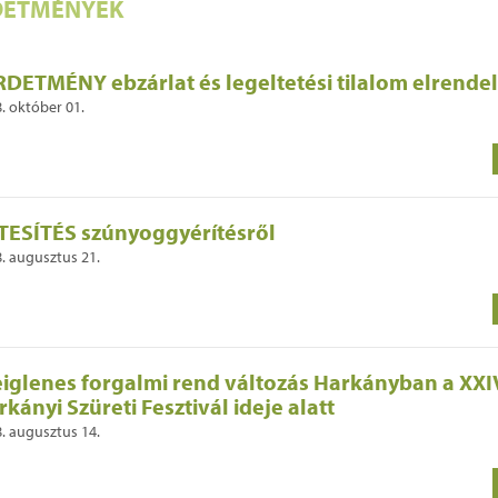
DETMÉNYEK
RDETMÉNY ebzárlat és legeltetési tilalom elrende
. október 01.
TESÍTÉS szúnyoggyérítésről
. augusztus 21.
eiglenes forgalmi rend változás Harkányban a XXI
kányi Szüreti Fesztivál ideje alatt
. augusztus 14.