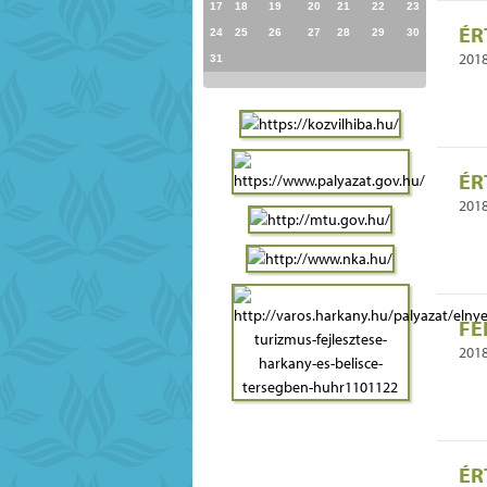
17
18
19
20
21
22
23
ÉR
24
25
26
27
28
29
30
2018
31
ÉR
2018
FE
2018
ÉR