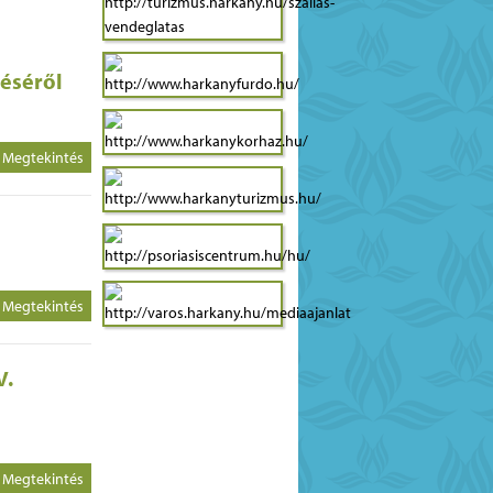
léséről
Megtekintés
Megtekintés
V.
Megtekintés