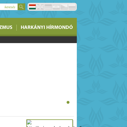
keresés
stermelői piacon lévő
IZMUS
HARKÁNYI HÍRMONDÓ
si lehetőségére