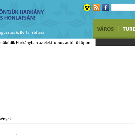
ÖNTJÜK HARKÁNY
S HONLAPJÁN!
FELHÍVÁS - Ő
VÁROS
TUR
üzletek bérlé
ugusztus 6. Berta, Bettina
mények