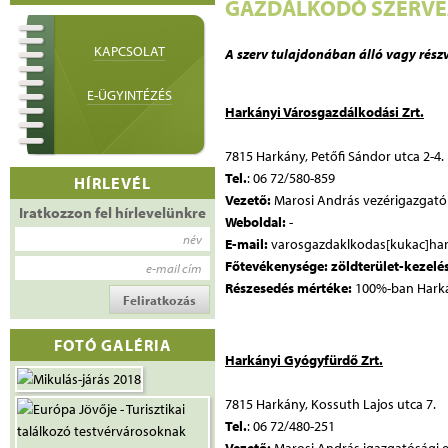
GAZDÁLKODÓ SZERVE
KAPCSOLAT
A szerv tulajdonában álló vagy rés
E-ÜGYINTÉZÉS
Harkányi Városgazdálkodási Zrt.
7815 Harkány, Petőfi Sándor utca 2-4.
Tel.
: 06 72/580-859
HÍRLEVÉL
Vezető:
Marosi András vezérigazgató
Iratkozzon fel hírlevelünkre
Weboldal:
-
név
E-mail:
varosgazdaklkodas[kukac]ha
Főtevékenysége: zöldterület-kezelé
e-mail cím
Részesedés mértéke:
100%-ban Harká
FOTÓ GALÉRIA
Harkányi Gyógyfürdő Zrt.
7815 Harkány, Kossuth Lajos utca 7.
Tel.
: 06 72/480-251