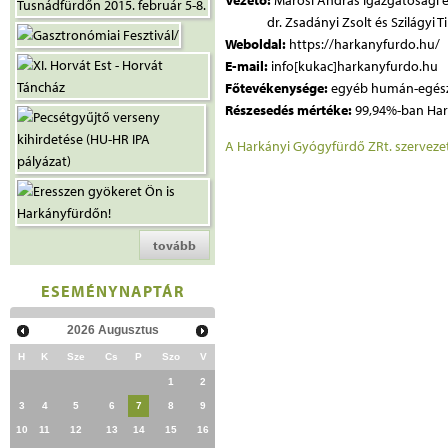
Vezető:
Marosi András igazgatósági 
dr. Zsadányi Zsolt és Szilágyi Tib
Weboldal:
https://harkanyfurdo.hu/
E-mail:
info[kukac]harkanyfurdo.hu
Főtevékenysége:
egyéb humán-egészs
Részesedés mértéke:
99,94%-ban Har
A Harkányi Gyógyfürdő ZRt. szervezeti 
tovább
ESEMÉNYNAPTÁR
2026
Augusztus
H
K
Sze
Cs
P
Szo
V
1
2
3
4
5
6
7
8
9
10
11
12
13
14
15
16