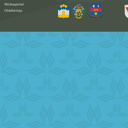
Médiaajánlat
Oldaltérkép