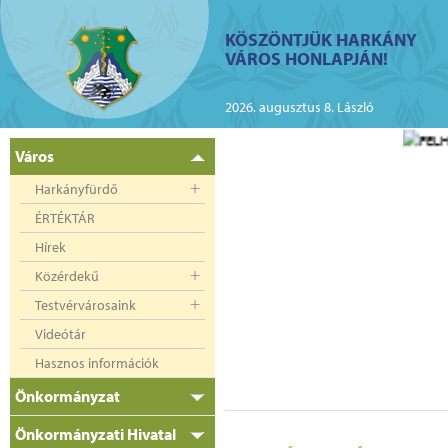
ий
KÖSZÖNTJÜK HARKÁNY
VÁROS HONLAPJÁN!
kányban az elektromos
2026. augusztus 8. László
Város
Harkányfürdő
ÉRTÉKTÁR
Hírek
Közérdekű
Testvérvárosaink
Videótár
Hasznos információk
Önkormányzat
Önkormányzati Hivatal