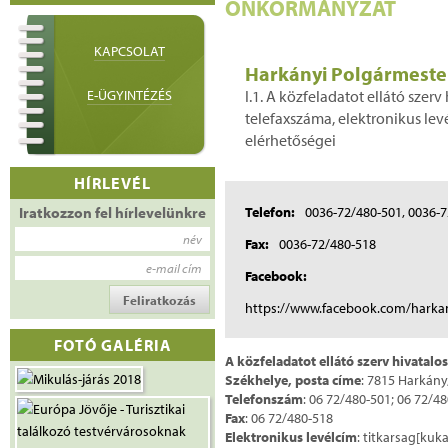
ÖNKORMÁNYZAT
KAPCSOLAT
Harkányi Polgármester
E-ÜGYINTÉZÉS
I.1. A közfeladatot ellátó szerv
telefaxszáma, elektronikus lev
elérhetőségei
HÍRLEVÉL
Iratkozzon fel hírlevelünkre
Telefon:
0036-72/480-501, 0036-
név
Fax:
0036-72/480-518
e-mail cím
Facebook:
https://www.facebook.com/hark
FOTÓ GALÉRIA
A közfeladatot ellátó szerv hivatalo
Székhelye, posta címe
: 7815 Harkány,
Telefonszám
: 06 72/480-501; 06 72/4
Fax
: 06 72/480-518
Elektronikus levélcím
: titkarsag[ku