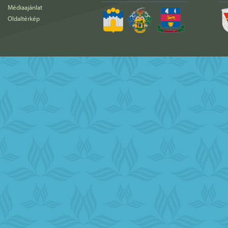
Médiaajánlat
Oldaltérkép