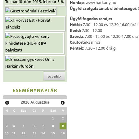
Honlap
: www.harkany.hu
Ügyfélszolgálatának elérhetőségei
:
Ügyfélfogadás rendje:
Hétfő:
7.30 - 12.00 és 12.30-16.00 órái
Kedd:
7.30 - 12.00
Szerda
: 7.30 - 12.00 és 12.30-17.00 órá
Csütörtök:
nincs
Péntek
: 7.30 - 12.00 óráig
tovább
ESEMÉNYNAPTÁR
2026
Augusztus
H
K
Sze
Cs
P
Szo
V
1
2
3
4
5
6
7
8
9
10
11
12
13
14
15
16