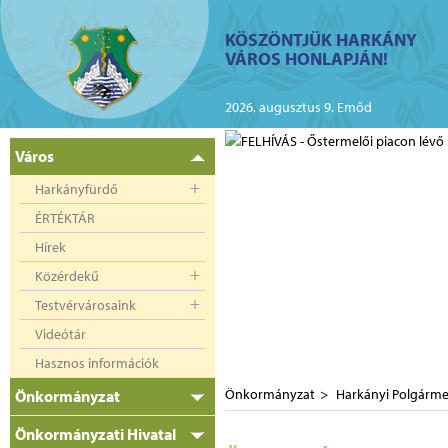
ий
KÖSZÖNTJÜK HARKÁNY
VÁROS HONLAPJÁN!
kányban az elektromos
2026. augusztus 9. Emőd
Város
Harkányfürdő
ÉRTÉKTÁR
Hírek
Közérdekű
Testvérvárosaink
Videótár
Hasznos információk
Önkormányzat
Harkányi Polgármes
Önkormányzat
Önkormányzati Hivatal