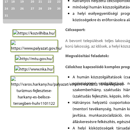
hátrányos helyzetű célcsoportokh
17
18
19
20
21
22
23
minőségi humán közszolgáltatáso
24
25
26
27
28
29
30
a helyi esélyegyenlőségi pro
31
közösségekre és erőforrásokra a
Célcsoport:
A bevont települések teljes lakosság
korú lakosság, az idősek, a helyi kö
Megvalósítási feladatok:
Célokhoz kapcsolódó komplex prog
A humán közszolgáltatások (csal
egészségügyi szolgáltatások ne
szakemberhiány, szaktudás hián
(szaktudás fejlesztés, képzés, info
Hátrányos helyzetű csoportokon
(mentori tevékenység, humán kö
javítása, munkaszocializáció, ön
álláskeresésre felkészítés, egész
A helyi kisközösségek társada