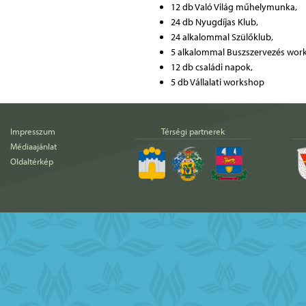
12 db Való Világ műhelymunka,
24 db Nyugdíjas Klub,
24 alkalommal Szülőklub,
5 alkalommal Buszszervezés wor
12 db családi napok,
5 db Vállalati workshop
Impresszum
Térségi partnerek
Médiaajánlat
Oldaltérkép