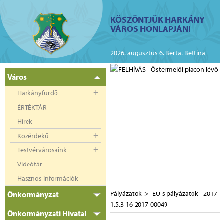
ий
KÖSZÖNTJÜK HARKÁNY
VÁROS HONLAPJÁN!
kányban az elektromos
2026. augusztus 6. Berta, Bettina
Város
Harkányfürdő
ÉRTÉKTÁR
Hírek
Közérdekű
Testvérvárosaink
Videótár
Hasznos információk
Pályázatok
EU-s pályázatok - 2017
Önkormányzat
1.5.3-16-2017-00049
Önkormányzati Hivatal