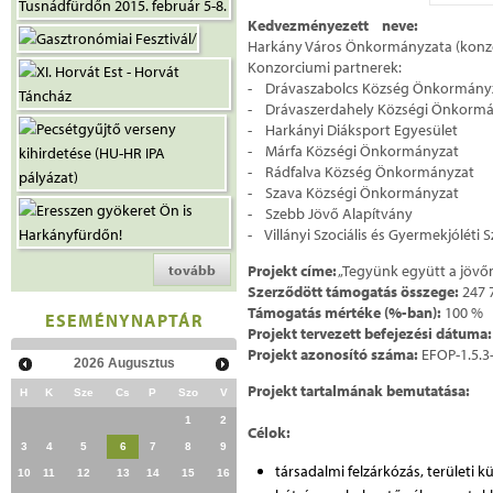
Kedvezményezett neve:
Harkány Város Önkormányzata (konz
Konzorciumi partnerek:
- Drávaszabolcs Község Önkormány
- Drávaszerdahely Községi Önkorm
- Harkányi Diáksport Egyesület
- Márfa Községi Önkormányzat
- Rádfalva Község Önkormányzat
- Szava Községi Önkormányzat
- Szebb Jövő Alapítvány
- Villányi Szociális és Gyermekjóléti S
tovább
Projekt címe:
„Tegyünk együtt a jövőn
Szerződött támogatás összege:
247 
Támogatás mértéke (%-ban):
100 %
ESEMÉNYNAPTÁR
Projekt tervezett befejezési dátuma
Projekt azonosító száma:
EFOP-1.5.3
2026
Augusztus
Projekt tartalmának bemutatása:
H
K
Sze
Cs
P
Szo
V
1
2
Célok:
3
4
5
6
7
8
9
társadalmi felzárkózás, területi
10
11
12
13
14
15
16