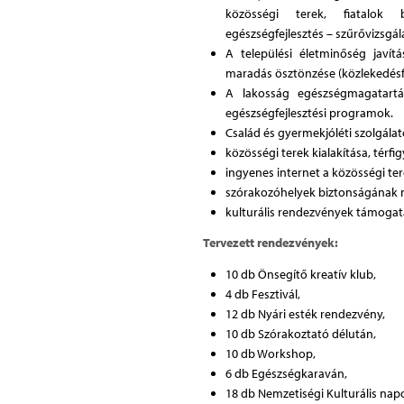
közösségi terek, fiatalok 
egészségfejlesztés – szűrővizsgá
A települési életminőség javít
maradás ösztönzése (közlekedésfej
A lakosság egészségmagatartás
egészségfejlesztési programok.
Család és gyermekjóléti szolgál
közösségi terek kialakítása, térfi
ingyenes internet a közösségi te
szórakozóhelyek biztonságának 
kulturális rendezvények támogatá
Tervezett rendezvények:
10 db Önsegítő kreatív klub,
4 db Fesztivál,
12 db Nyári esték rendezvény,
10 db Szórakoztató délután,
10 db Workshop,
6 db Egészségkaraván,
18 db Nemzetiségi Kulturális nap