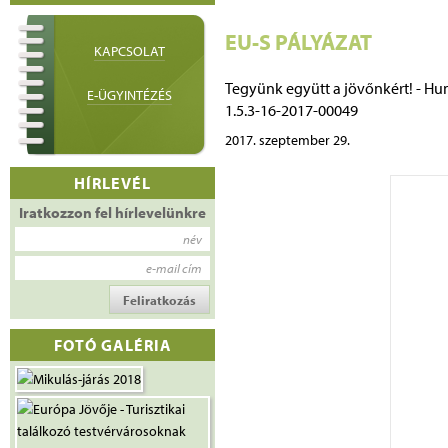
EU-S PÁLYÁZAT
KAPCSOLAT
Tegyünk együtt a jövőnkért! - Hu
E-ÜGYINTÉZÉS
1.5.3-16-2017-00049
2017. szeptember 29.
HÍRLEVÉL
Iratkozzon fel hírlevelünkre
név
e-mail cím
FOTÓ GALÉRIA