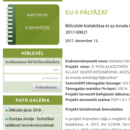
EU-S PÁLYÁZAT
KAPCSOLAT
Bölcsőde kialakítása és az óvoda
E-ÜGYINTÉZÉS
2017-00021
2017. december 13.
HÍRLEVÉL
Kedvezményezett neve:
Harkány Vár
Iratkozzon fel hírlevelünkre
Projekt címe:
A FOGLALKOZTATÁS É
név
ÁLLÁST SEGÍTŐ INTÉZMÉNYEK, KÖZSZO
az óvoda minőségi fejlesztése”
e-mail cím
Szerződött támogatás összege:
103 
Támogatás mértéke (%-ban):
100 %
Projekt tervezett befejezési dátuma:
FOTÓ GALÉRIA
Projekt azonosító száma:
TOP-1.4.1-
Projekt tartalmának bemutatása
A projekt közvetlen célja a meglévő ó
kialakítása. A 2015. évi CCXXIII. t
január 1-jétől a bölcsődei ellátást m