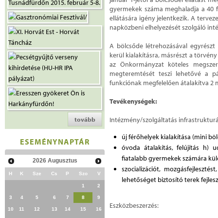
gyermekek száma meghaladja a 40 fő
ellátására igény jelentkezik. A terve
napközbeni elhelyezését szolgáló int
A bölcsőde létrehozásával egyrészt
kerül kialakításra, másrészt a törvé
az Önkormányzat köteles megszerve
megteremtését teszi lehetővé a p
funkciónak megfelelően átalakítva 2 m
Tevékenységek:
tovább
Intézmény/szolgáltatás infrastrukturál
új férőhelyek kialakítása (mini böl
ESEMÉNYNAPTÁR
óvoda átalakítás, felújítás h) 
fiatalabb gyermekek számára külö
2026
Augusztus
szocializációt, mozgásfejleszté
H
K
Sze
Cs
P
Szo
V
lehetőséget biztosító terek fejlesz
1
2
3
4
5
6
7
8
9
Eszközbeszerzés:
10
11
12
13
14
15
16