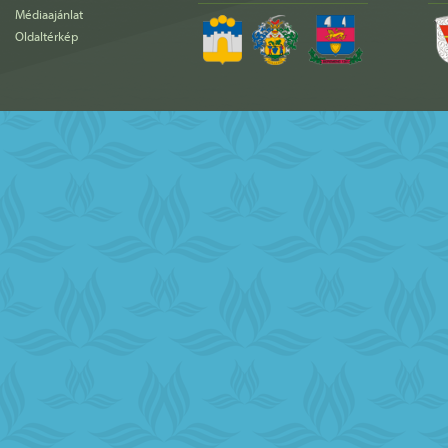
Médiaajánlat
Oldaltérkép