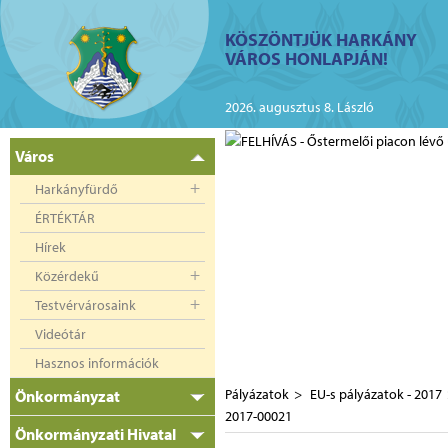
ий
KÖSZÖNTJÜK HARKÁNY
VÁROS HONLAPJÁN!
kányban az elektromos
2026. augusztus 8. László
Város
Harkányfürdő
ÉRTÉKTÁR
Hírek
Közérdekű
Testvérvárosaink
Videótár
Hasznos információk
Pályázatok
EU-s pályázatok - 2017
Önkormányzat
2017-00021
Önkormányzati Hivatal