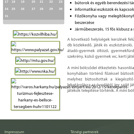
17
18
19
20
21
22
23
bútorok és egyéb berendezési tár
informatikai eszközök és kapcsol
24
25
26
27
28
29
30
Főzőkonyha vagy melegítőkonyha
31
beszerzése
Járműbeszerzés, 15 fős kisbusz 
A következő helyiségek kerülnek felú
db közlekedő, játék és eszköztároló,
átadó-gyermek öltöző, gyermekfürdő
szekrény, külső gyermek wc, kerti játé
A mini bölcsődei étkeztetés hasonlóa
konyhában történő főzéssel biztosí
melyhez biztosítottak a kiegészítő
lehatárolásra az óvodától, így saját j
játékok telepítése történik. A mini 
Impresszum
Térségi partnerek